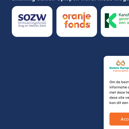
Om de beste
informatie 
met deze te
deze site v
kan dit een
Acc