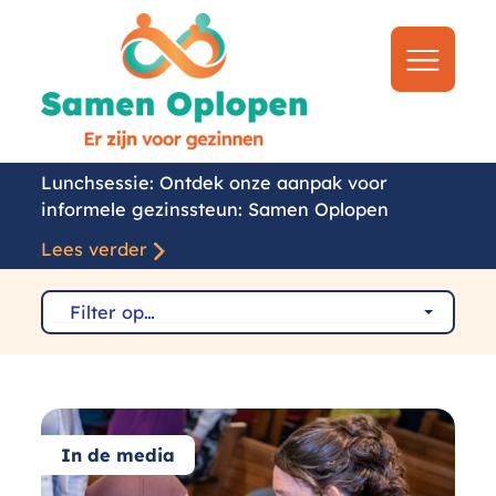
Samen
Oplopen
Naar
menu
Lunchsessie: Ontdek onze aanpak voor
informele gezinssteun: Samen Oplopen
Lees verder
Filter op…
Activiteiten
Algemeen
In de media
In de media
Nieuws