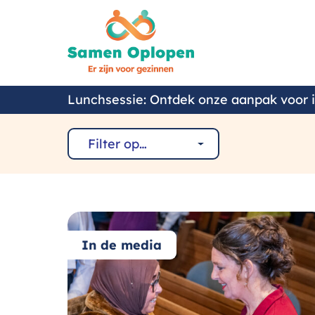
Samen
Oplopen
Lunchsessie: Ontdek onze aanpak voor 
Filter op…
Activiteiten
Algemeen
In de media
In de media
Nieuws
Organisatie