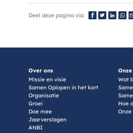
Deel deze pagina via:
Facebook
Twitter
LinkedIn
What
E
m
Menu
Over ons
Onze
Missie en visie
Wat b
Samen Oplopen in het kort
Same
Organisatie
Samen
Groei
Hoe d
Doe mee
Onze
Jaarverslagen
ANBI