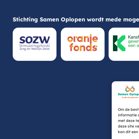
Stichting Samen Oplopen wordt mede mogel
Om de beste
informatie 
met deze te
deze site v
kan dit een