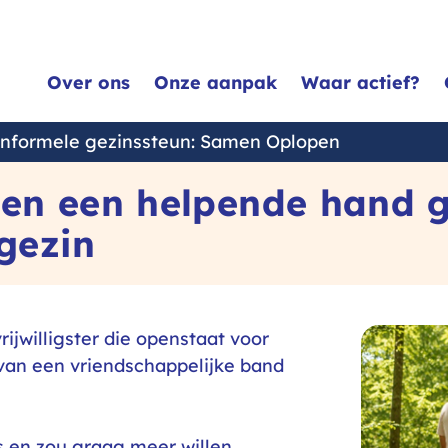
Over ons
Onze aanpak
Waar actief?
informele gezinssteun: Samen Oplopen
r en een helpende hand 
gezin
ijwilligster die openstaat voor
van een vriendschappelijke band
 en zou graag meer willen