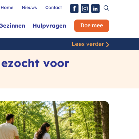
Zoeken
×
Sluit
Home
Nieuws
Contact
Zoeken
Zoek
in
Samen
Gezinnen
Hulpvragen
Doe mee
Oplopen
Menu
Lees verder
gezocht voor