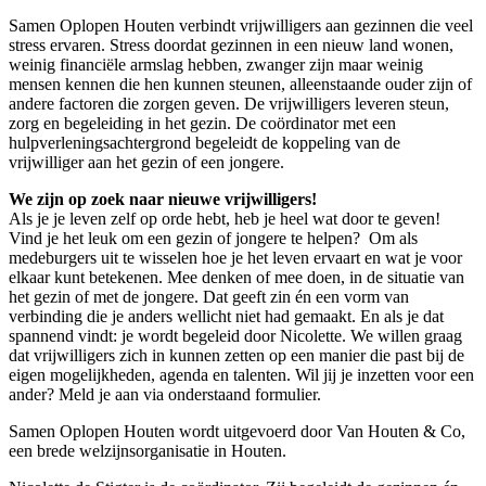
Samen Oplopen Houten verbindt vrijwilligers aan gezinnen die veel
stress ervaren. Stress doordat gezinnen in een nieuw land wonen,
weinig financiële armslag hebben, zwanger zijn maar weinig
mensen kennen die hen kunnen steunen, alleenstaande ouder zijn of
andere factoren die zorgen geven. De vrijwilligers leveren steun,
zorg en begeleiding in het gezin. De coördinator met een
hulpverleningsachtergrond begeleidt de koppeling van de
vrijwilliger aan het gezin of een jongere.
We zijn op zoek naar nieuwe vrijwilligers!
Als je je leven zelf op orde hebt, heb je heel wat door te geven!
Vind je het leuk om een gezin of jongere te helpen? Om als
medeburgers uit te wisselen hoe je het leven ervaart en wat je voor
elkaar kunt betekenen. Mee denken of mee doen, in de situatie van
het gezin of met de jongere. Dat geeft zin én een vorm van
verbinding die je anders wellicht niet had gemaakt. En als je dat
spannend vindt: je wordt begeleid door Nicolette. We willen graag
dat vrijwilligers zich in kunnen zetten op een manier die past bij de
eigen mogelijkheden, agenda en talenten. Wil jij je inzetten voor een
ander? Meld je aan via onderstaand formulier.
Samen Oplopen Houten wordt uitgevoerd door Van Houten & Co,
een brede welzijnsorganisatie in Houten.