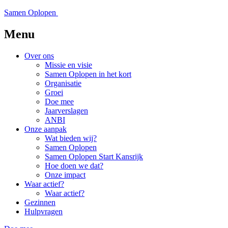
Samen Oplopen
Menu
Over ons
Missie en visie
Samen Oplopen in het kort
Organisatie
Groei
Doe mee
Jaarverslagen
ANBI
Onze aanpak
Wat bieden wij?
Samen Oplopen
Samen Oplopen Start Kansrijk
Hoe doen we dat?
Onze impact
Waar actief?
Waar actief?
Gezinnen
Hulpvragen